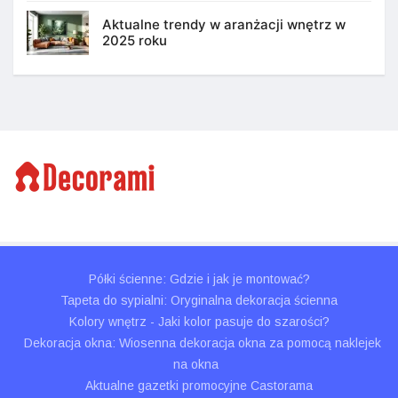
Aktualne trendy w aranżacji wnętrz w
2025 roku
Półki ścienne: Gdzie i jak je montować?
Tapeta do sypialni: Oryginalna dekoracja ścienna
Kolory wnętrz - Jaki kolor pasuje do szarości?
Dekoracja okna: Wiosenna dekoracja okna za pomocą naklejek
na okna
Aktualne gazetki promocyjne Castorama