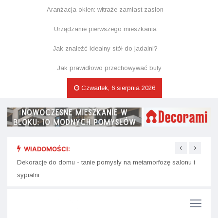
Aranżacja okien: witraże zamiast zasłon
Urządzanie pierwszego mieszkania
Jak znaleźć idealny stół do jadalni?
Jak prawidłowo przechowywać buty
Czwartek, 6 sierpnia 2026
‹
›
WIADOMOŚCI:
Dekor
Plakaty i obrazy do wnętrz - jak dobrać do stylu mieszkania?
na św
Dekoracje do domu - tanie pomysły na metamorfozę salonu i
sypialni