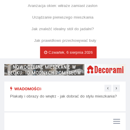
Aranżacja okien: witraże zamiast zasłon
Urządzanie pierwszego mieszkania
Jak znaleźć idealny stół do jadalni?
Jak prawidłowo przechowywać buty
Czwartek, 6 sierpnia 2026
‹
›
WIADOMOŚCI:
nu i
Plakaty i obrazy do wnętrz - jak dobrać do stylu mieszkania?
Dekor
na św