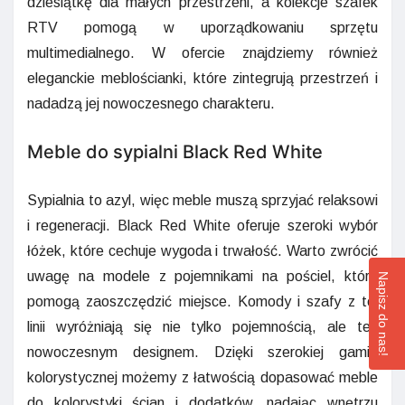
dziesiątkę dla małych przestrzeni, a kolekcje szafek
RTV pomogą w uporządkowaniu sprzętu
multimedialnego. W ofercie znajdziemy również
eleganckie meblościanki, które zintegrują przestrzeń i
nadadzą jej nowoczesnego charakteru.
Meble do sypialni Black Red White
Sypialnia to azyl, więc meble muszą sprzyjać relaksowi
i regeneracji. Black Red White oferuje szeroki wybór
łóżek, które cechuje wygoda i trwałość. Warto zwrócić
uwagę na modele z pojemnikami na pościel, które
Napisz do nas!
pomogą zaoszczędzić miejsce. Komody i szafy z tej
linii wyróżniają się nie tylko pojemnością, ale też
nowoczesnym designem. Dzięki szerokiej gamie
kolorystycznej możemy z łatwością dopasować meble
do kolorystyki ścian i dodatków, nadając wnętrzu