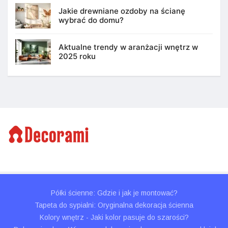
Jakie drewniane ozdoby na ścianę
wybrać do domu?
Aktualne trendy w aranżacji wnętrz w
2025 roku
Półki ścienne: Gdzie i jak je montować?
Tapeta do sypialni: Oryginalna dekoracja ścienna
Kolory wnętrz - Jaki kolor pasuje do szarości?