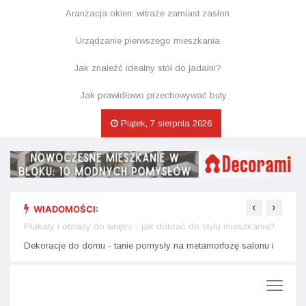
Aranżacja okien: witraże zamiast zasłon
Urządzanie pierwszego mieszkania
Jak znaleźć idealny stół do jadalni?
Jak prawidłowo przechowywać buty
Piątek, 7 sierpnia 2026
‹
›
WIADOMOŚCI:
nu i
Plakaty i obrazy do wnętrz - jak dobrać do stylu mieszkania?
Dekor
na św