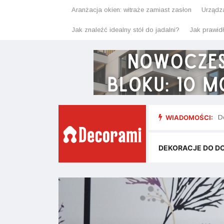
Aranżacja okien: witraże zamiast zasłon
Urządz
Jak znaleźć idealny stół do jadalni?
Jak prawid
WIADOMOŚCI:
Pl
D
DEKORACJE DO D