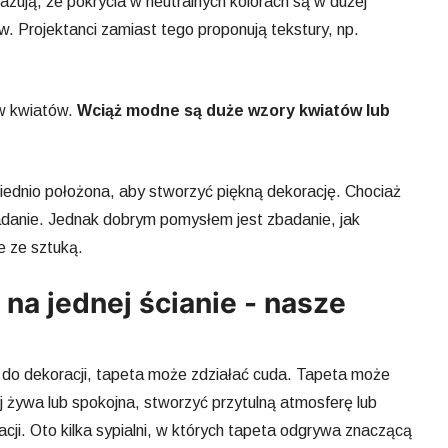
ują, że pokrycia w neutralnych kolorach są w dużej
 Projektanci zamiast tego proponują tekstury, np.
ów kwiatów.
Wciąż modne są duże wzory kwiatów lub
iednio położona, aby stworzyć piękną dekorację. Chociaż
 zadanie. Jednak dobrym pomysłem jest zbadanie, jak
e ze sztuką.
 na jednej ścianie - nasze
ę do dekoracji, tapeta może zdziałać cuda. Tapeta może
ej żywa lub spokojna, stworzyć przytulną atmosferę lub
cji. Oto kilka sypialni, w których tapeta odgrywa znaczącą