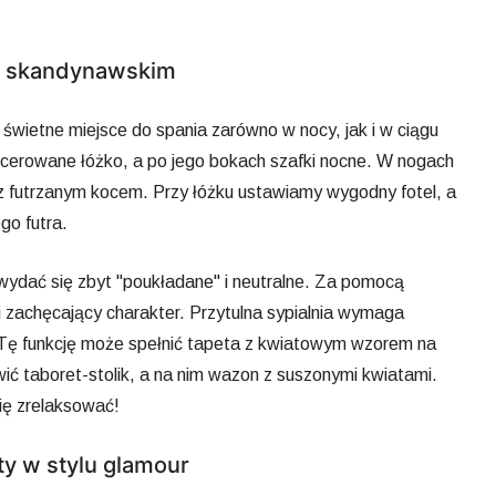
lu skandynawskim
 świetne miejsce do spania zarówno w nocy, jak i w ciągu
apicerowane łóżko, a po jego bokach szafki nocne. W nogach
z futrzanym kocem. Przy łóżku ustawiamy wygodny fotel, a
go futra.
wydać się zbyt "poukładane" i neutralne. Za pomocą
i zachęcający charakter. Przytulna sypialnia wymaga
. Tę funkcję może spełnić tapeta z kwiatowym wzorem na
ić taboret-stolik, a na nim wazon z suszonymi kwiatami.
się zrelaksować!
ty w stylu glamour