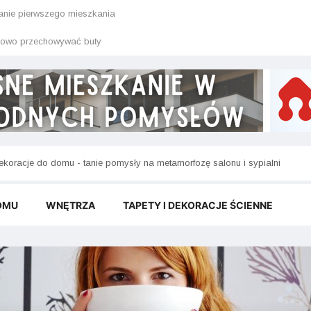
anie pierwszego mieszkania
łowo przechowywać buty
akaty i obrazy do wnętrz - jak dobrać do stylu mieszkania?
ekoracje do domu - tanie pomysły na metamorfozę salonu i sypialni
OMU
WNĘTRZA
TAPETY I DEKORACJE ŚCIENNE