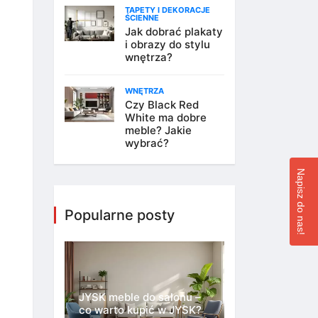
TAPETY I DEKORACJE
ŚCIENNE
Jak dobrać plakaty
i obrazy do stylu
wnętrza?
WNĘTRZA
Czy Black Red
White ma dobre
meble? Jakie
wybrać?
Napisz do nas!
Popularne posty
JYSK meble do salonu –
co warto kupić w JYSK?