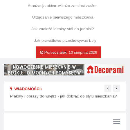
Aranżacja okien: witraże zamiast zasłon
Urządzanie pierwszego mieszkania
Jak znaleźć idealny stół do jadalni?
Jak prawidłowo przechowywać buty
Poniedziałek, 10 sierpnia 2026
‹
›
WIADOMOŚCI:
nu i
Plakaty i obrazy do wnętrz - jak dobrać do stylu mieszkania?
Dekor
na św