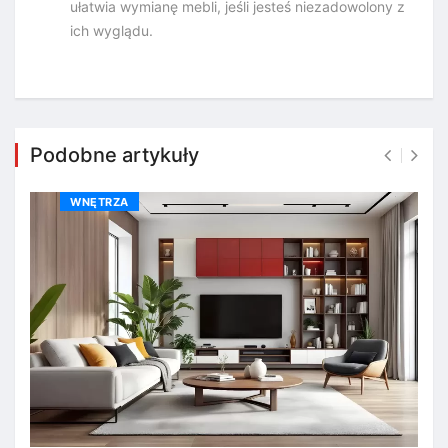
ułatwia wymianę mebli, jeśli jesteś niezadowolony z
ich wyglądu.
Podobne artykuły
WNĘTRZA