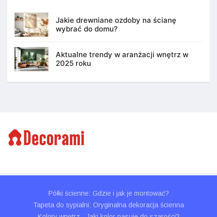
Jakie drewniane ozdoby na ścianę
wybrać do domu?
Aktualne trendy w aranżacji wnętrz w
2025 roku
Półki ścienne: Gdzie i jak je montować?
Tapeta do sypialni: Oryginalna dekoracja ścienna
Kolory wnętrz - Jaki kolor pasuje do szarości?