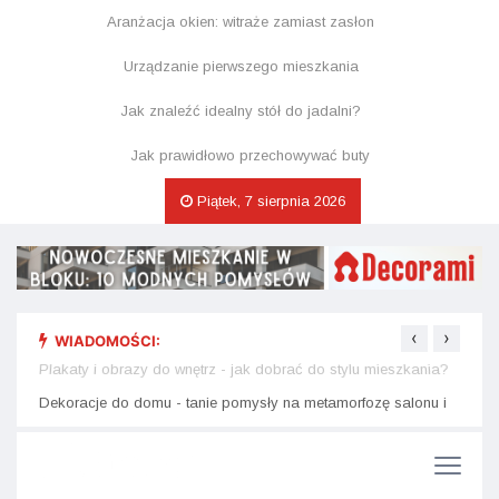
Aranżacja okien: witraże zamiast zasłon
Urządzanie pierwszego mieszkania
Jak znaleźć idealny stół do jadalni?
Jak prawidłowo przechowywać buty
Piątek, 7 sierpnia 2026
‹
›
WIADOMOŚCI:
nu i
Plakaty i obrazy do wnętrz - jak dobrać do stylu mieszkania?
Dekor
na św