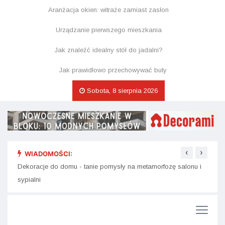
Aranżacja okien: witraże zamiast zasłon
Urządzanie pierwszego mieszkania
Jak znaleźć idealny stół do jadalni?
Jak prawidłowo przechowywać buty
Sobota, 8 sierpnia 2026
‹
›
WIADOMOŚCI:
Plakaty i obrazy do wnętrz - jak dobrać do stylu mieszkania?
Dekor
na św
Dekoracje do domu - tanie pomysły na metamorfozę salonu i
sypialni