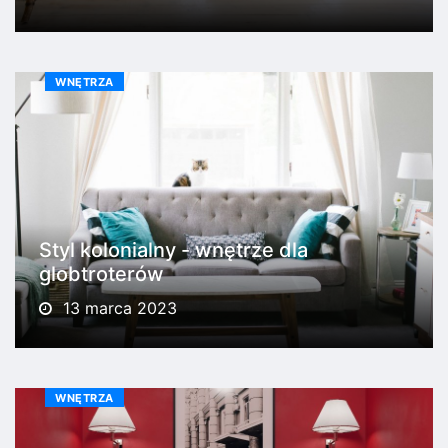
WNĘTRZA
Styl kolonialny - wnętrze dla
globtroterów
13 marca 2023
WNĘTRZA