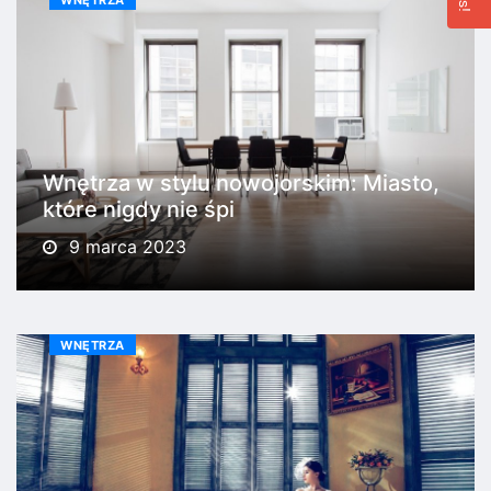
Wnętrza w stylu nowojorskim: Miasto,
które nigdy nie śpi
9 marca 2023
WNĘTRZA