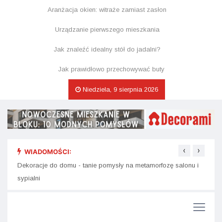
Aranżacja okien: witraże zamiast zasłon
Urządzanie pierwszego mieszkania
Jak znaleźć idealny stół do jadalni?
Jak prawidłowo przechowywać buty
Niedziela, 9 sierpnia 2026
‹
›
WIADOMOŚCI:
Dekor
Plakaty i obrazy do wnętrz - jak dobrać do stylu mieszkania?
na św
Dekoracje do domu - tanie pomysły na metamorfozę salonu i
sypialni